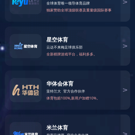
血气生化学模式英文研究仪
PL2000PLUS